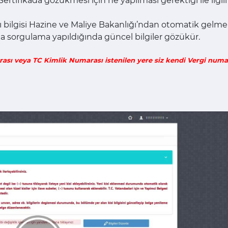
Sertifikada gözükmesi için ne yapılması gerektiği ile ilgili 
 bilgisi Hazine ve Maliye Bakanlığı’ndan otomatik gelme
 sorgulama yapıldığında güncel bilgiler gözükür.
rası veya TC Kimlik Numarası istenilen yere siz kendi Vergi num