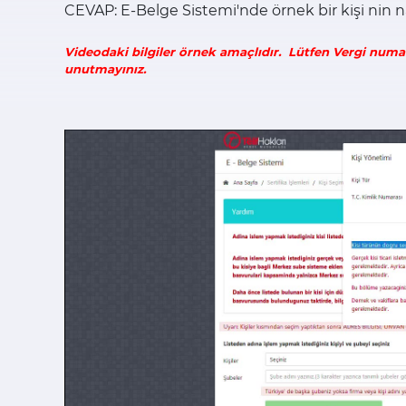
CEVAP: E-Belge Sistemi'nde örnek bir kişi nin nasıl
Videodaki bilgiler örnek amaçlıdır. Lütfen Vergi numa
unutmayınız.