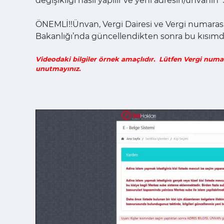
değişikliği nasıl yapılır ve yeni adresin/ünvanın 
ÖNEMLİ!!Ünvan, Vergi Dairesi ve Vergi numarası
Bakanlığı’nda güncellendikten sonra bu kısımda
Videodaki bilgiler örnek amaçlıdır. Lütfen Vergi numa
unutmayınız.