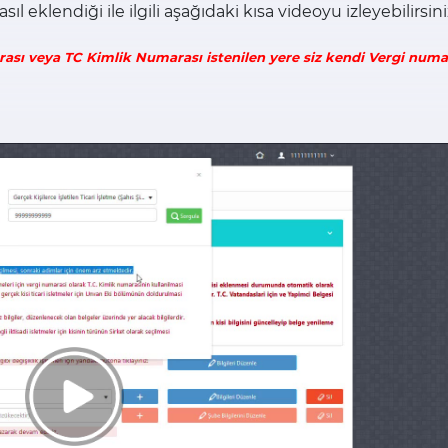
 eklendiği ile ilgili aşağıdaki kısa videoyu izleyebilirsini
rası veya TC Kimlik Numarası istenilen yere siz kendi Vergi num