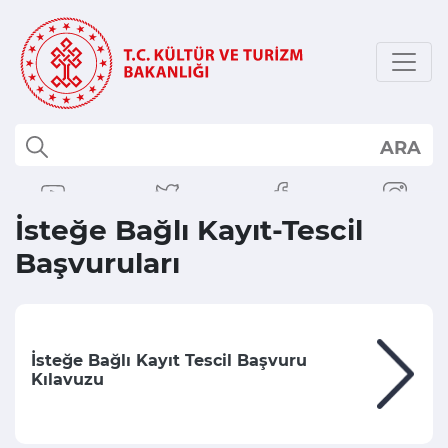
ARA
İsteğe Bağlı Kayıt-Tescil
Başvuruları
Neredeyim :
Başvuru İşlemleri
İsteğe Bağlı Kayıt-Tescil Başvuruları
İsteğe Bağlı Kayıt Tescil Başvuru
Kılavuzu