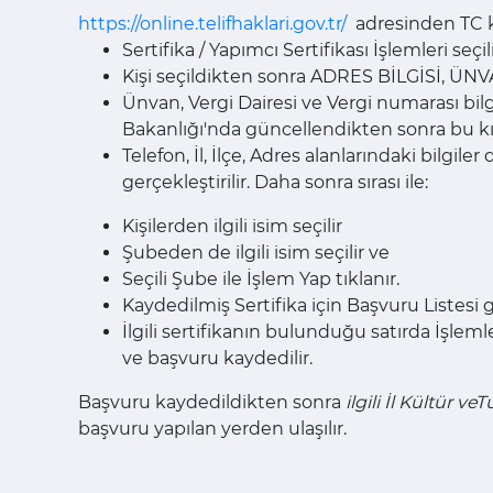
https://online.telifhaklari.gov.tr/
adresinden TC kim
Sertifika / Yapımcı Sertifikası İşlemleri seçili
Kişi seçildikten sonra ADRES BİLGİSİ, ÜNVAN
Ünvan, Vergi Dairesi ve Vergi numarası bi
Bakanlığı'nda güncellendikten sonra bu kı
Telefon, İl, İlçe, Adres alanlarındaki bilgil
gerçekleştirilir. Daha sonra sırası ile:
Kişilerden ilgili isim seçilir
Şubeden de ilgili isim seçilir ve
Seçili Şube ile İşlem Yap tıklanır.
Kaydedilmiş Sertifika için Başvuru Listesi 
İlgili sertifikanın bulunduğu satırda İşleml
ve başvuru kaydedilir.
Başvuru kaydedildikten sonra
ilgili İl Kültür 
başvuru yapılan yerden ulaşılır.