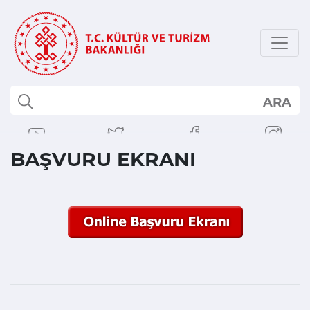
ARA
BAŞVURU EKRANI
Neredeyim :
Başvuru İşlemleri
Yapımcı Sertifikası Başvurusu
BAŞVURU EKRANI